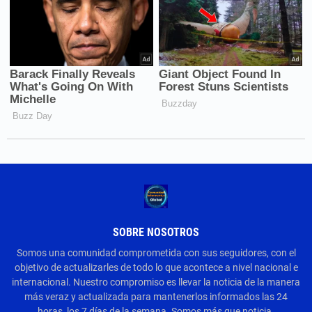
SOBRE NOSOTROS
Somos una comunidad comprometida con sus seguidores, con el
objetivo de actualizarles de todo lo que acontece a nivel nacional e
internacional. Nuestro compromiso es llevar la noticia de la manera
más veraz y actualizada para mantenerlos informados las 24
horas, los 7 días de la semana. Somos más que noticia.