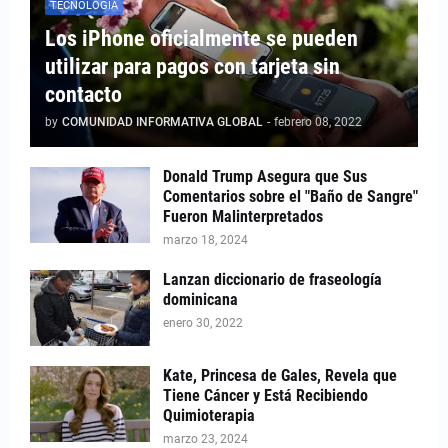
TECNOLOGÍA
Los iPhone oficialmente se pueden
utilizar para pagos con tarjeta sin
contacto
by
COMUNIDAD INFORMATIVA GLOBAL
-
febrero 08, 2022
Donald Trump Asegura que Sus
Comentarios sobre el "Baño de Sangre"
Fueron Malinterpretados
marzo 18, 2024
Lanzan diccionario de fraseología
dominicana
enero 30, 2022
Kate, Princesa de Gales, Revela que
Tiene Cáncer y Está Recibiendo
Quimioterapia
marzo 23, 2024