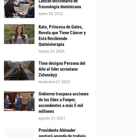
Lanzan diccionario de
fraseología dominicana
enero 30, 2022
Kate, Princesa de Gales,
Revela que Tiene Cáncer y
Está Recibiendo
Quimioterapia
marzo 23, 2024
Time designa Persona del
Año al líder ucraniano
Zelenskyy
diciembre 07, 2022
Gobierno traspasa acciones
de las Edes a Fonper,
ascendentes a más 5 mil
millones
agosto 31, 2021
Presidente Abinader
agotará agenda de trabajo