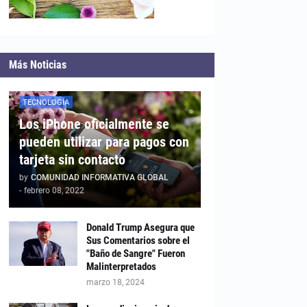
Más Noticias
TECNOLOGÍA
Los iPhone oficialmente se
pueden utilizar para pagos con
tarjeta sin contacto
by
COMUNIDAD INFORMATIVA GLOBAL
-
febrero 08, 2022
Donald Trump Asegura que
Sus Comentarios sobre el
"Baño de Sangre" Fueron
Malinterpretados
marzo 18, 2024