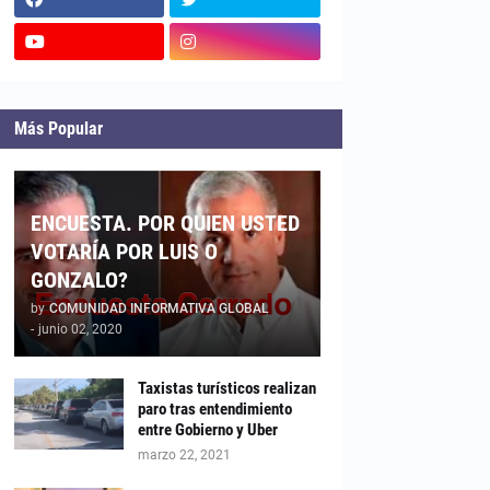
Más Popular
ENCUESTA. POR QUIEN USTED
VOTARÍA POR LUIS O
GONZALO?
by
COMUNIDAD INFORMATIVA GLOBAL
-
junio 02, 2020
Taxistas turísticos realizan
paro tras entendimiento
entre Gobierno y Uber
marzo 22, 2021